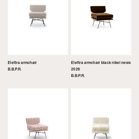
Elettra armchair
Elettra armchair black nikel news
B.B.P.R.
2026
B.B.P.R.