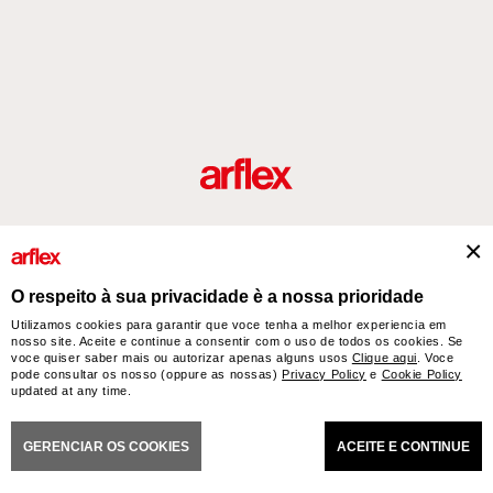
Produtos
Desenhador/Designer
italian design story
Contatos
O respeito à sua privacidade è a nossa prioridade
Utilizamos cookies para garantir que voce tenha a melhor experiencia em
nosso site. Aceite e continue a consentir com o uso de todos os cookies. Se
arflex – sevensalotti spa via Pizzo Scalino 1 20833 Giussano (Monza e Brianza) Italy
voce quiser saber mais ou autorizar apenas alguns usos
Clique aqui
. Voce
- Phone +39 0362 853043 - VAT IT 00703820969 – © arflex - sevensalotti spa 2026
pode consultar os nosso (oppure as nossas)
Privacy Policy
e
Cookie Policy
All rights reserved
updated at any time.
NERAL SALES CONDITIONS
ACCESSIBILITY STATEMENT
COOKIES
PRIVACY
CRED
GERENCIAR OS COOKIES
ACEITE E CONTINUE