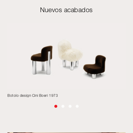
Nuevos acabados
Botolo design Cini Boeri 1973
El