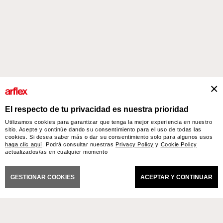
El respecto de tu privacidad es nuestra prioridad
Utilizamos cookies para garantizar que tenga la mejor experiencia en nuestro
sitio. Acepte y continúe dando su consentimiento para el uso de todas las
cookies. Si desea saber más o dar su consentimiento solo para algunos usos
haga clic aquí
. Podrá consultar nuestras
Privacy Policy
y
Cookie Policy
actualizados/as en cualquier momento
roductos
Diseñadores
historia del diseño industrial italiano
Contact
GESTIONAR COOKIES
ACEPTAR Y CONTINUAR