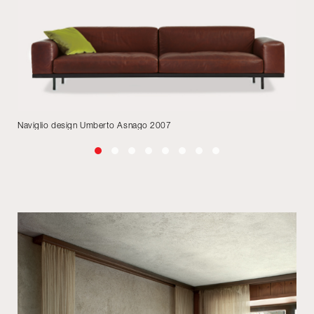
Naviglio design Umberto Asnago 2007
Yu