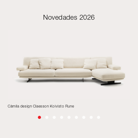
Novedades 2026
Càmila design Claesson Koivisto Rune
De