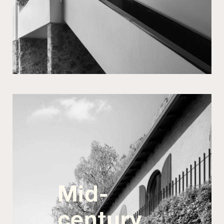
Mid-
century