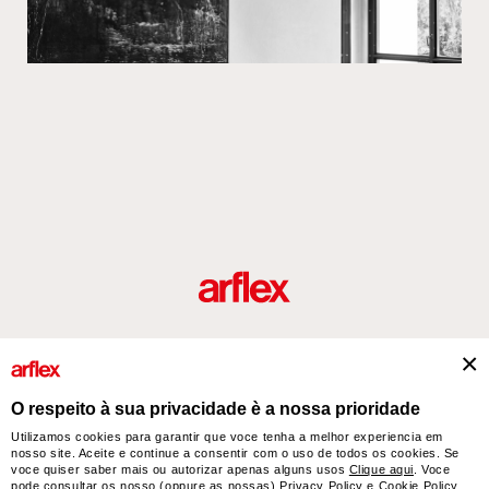
Produtos
Desenhador/Designer
italian design story
Contatos
O respeito à sua privacidade è a nossa prioridade
Utilizamos cookies para garantir que voce tenha a melhor experiencia em
nosso site. Aceite e continue a consentir com o uso de todos os cookies. Se
arflex – sevensalotti spa via Pizzo Scalino 1 20833 Giussano (Monza e Brianza) Italy
voce quiser saber mais ou autorizar apenas alguns usos
Clique aqui
. Voce
- Phone +39 0362 853043 - VAT IT 00703820969 – © arflex - sevensalotti spa 2026
pode consultar os nosso (oppure as nossas)
Privacy Policy
e
Cookie Policy