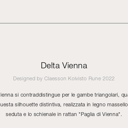
Delta Vienna
Designed by
Claesson Koivisto Rune
2022
ienna si contraddistingue per le gambe triangolari, quasi
uesta silhouette distintiva, realizzata in legno massell
seduta e lo schienale in rattan "Paglia di Vienna".