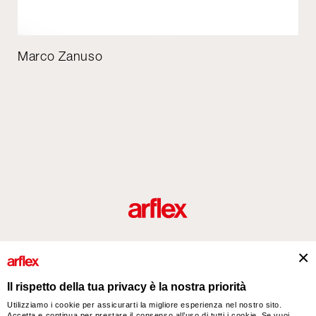
Marco Zanuso
Prodotti
Designers
italian design story
Contatti
Il rispetto della tua privacy è la nostra priorità
Utilizziamo i cookie per assicurarti la migliore esperienza nel nostro sito.
Accetta e continua per prestare il consenso all’uso di tutti i cookie. Se vuoi