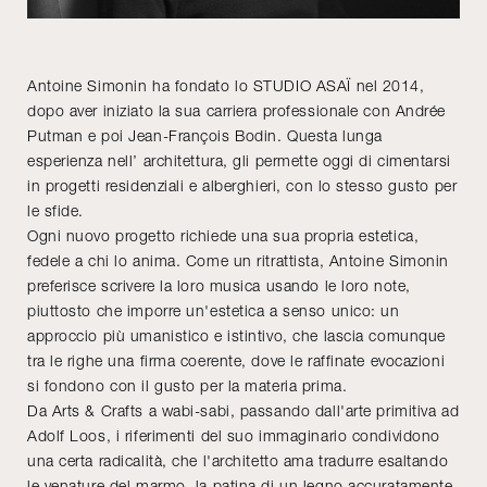
Antoine Simonin ha fondato lo STUDIO ASAÏ nel 2014,
dopo aver iniziato la sua carriera professionale con Andrée
Putman e poi Jean-François Bodin. Questa lunga
esperienza nell’ architettura, gli permette oggi di cimentarsi
in progetti residenziali e alberghieri, con lo stesso gusto per
le sfide.
Ogni nuovo progetto richiede una sua propria estetica,
fedele a chi lo anima. Come un ritrattista, Antoine Simonin
preferisce scrivere la loro musica usando le loro note,
piuttosto che imporre un'estetica a senso unico: un
approccio più umanistico e istintivo, che lascia comunque
tra le righe una firma coerente, dove le raffinate evocazioni
si fondono con il gusto per la materia prima.
Da Arts & Crafts a wabi-sabi, passando dall'arte primitiva ad
Adolf Loos, i riferimenti del suo immaginario condividono
una certa radicalità, che l'architetto ama tradurre esaltando
le venature del marmo, la patina di un legno accuratamente