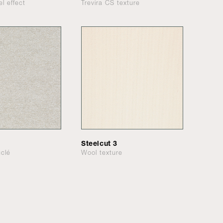
el effect
Trevira CS texture
Steelcut 3
clé
Wool texture