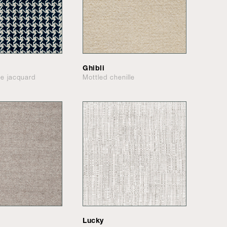
Ghibli
le jacquard
Mottled chenille
Lucky