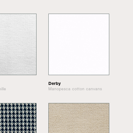
Derby
ille
Manopesca cotton canvans