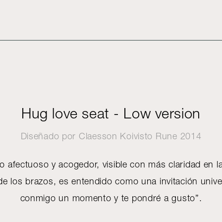
Hug love seat - Low version
Diseñado por
Claesson Koivisto Rune
2014
to afectuoso y acogedor, visible con más claridad en l
de los brazos, es entendido como una invitación univer
conmigo un momento y te pondré a gusto”.