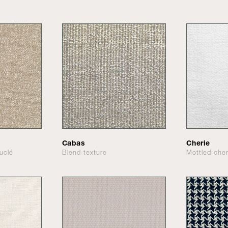
Cabas
Cherie
uclé
Blend texture
Mottled chen