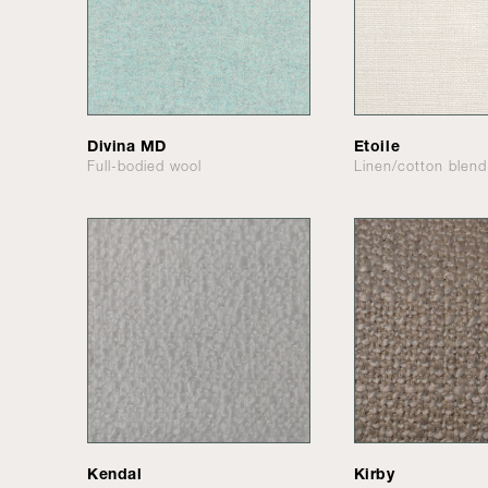
Divina MD
Etoile
Full-bodied wool
Linen/cotton blen
Kendal
Kirby