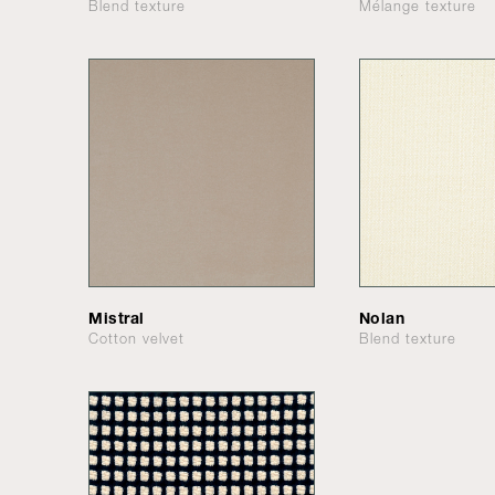
Blend texture
Mélange texture
Mistral
Nolan
Cotton velvet
Blend texture