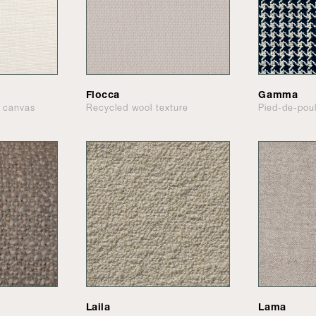
Flocca
Gamma
d canvas
Recycled wool texture
Pied-de-pou
Laila
Lama