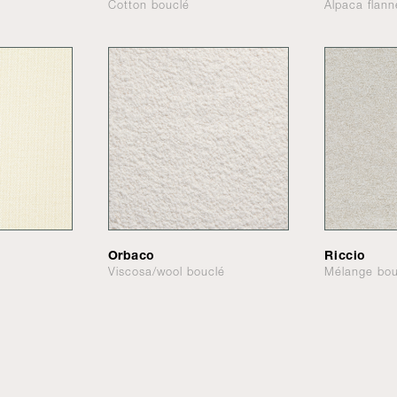
Cotton bouclé
Alpaca flann
Orbaco
Riccio
Viscosa/wool bouclé
Mélange bou