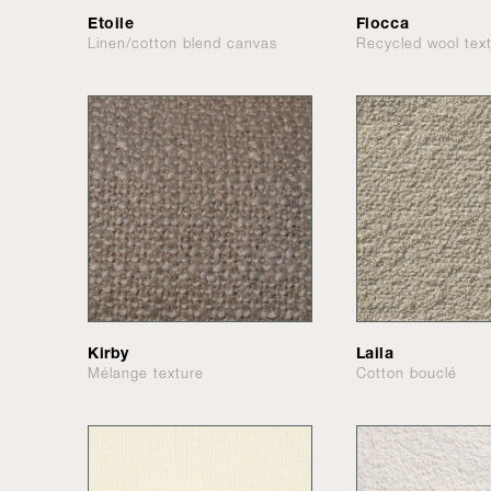
Etoile
Flocca
Linen/cotton blend canvas
Recycled wool tex
Kirby
Laila
Mélange texture
Cotton bouclé