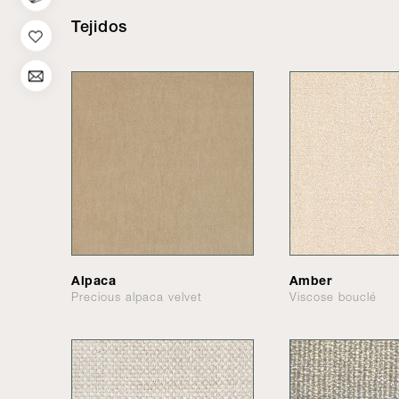
Tejidos
Alpaca
Amber
Precious alpaca velvet
Viscose bouclé