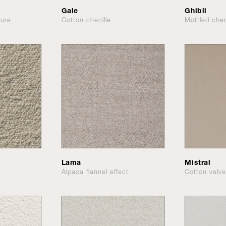
Gale
Ghibli
ture
Cotton chenille
Mottled chen
Lama
Mistral
Alpaca flannel effect
Cotton velve