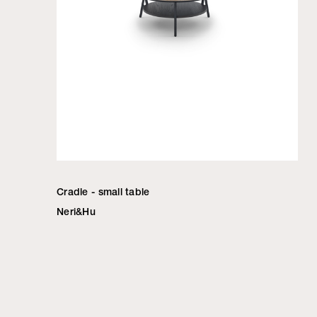
Cradle - small table
Neri&Hu