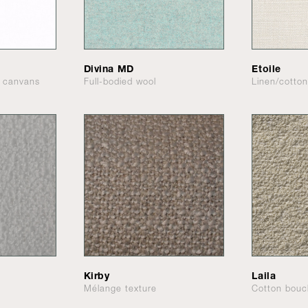
Divina MD
Etoile
 canvans
Full-bodied wool
Linen/cotto
Kirby
Laila
Mélange texture
Cotton bouc