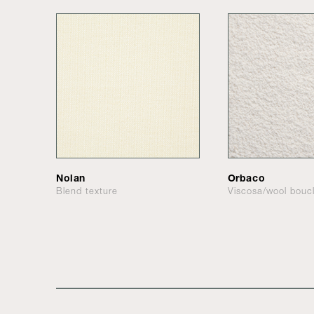
Nolan
Orbaco
Blend texture
Viscosa/wool bouc