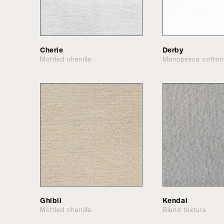
Cherie
Derby
Mottled chenille
Manopesca cotton
Ghibli
Kendal
Mottled chenille
Blend texture