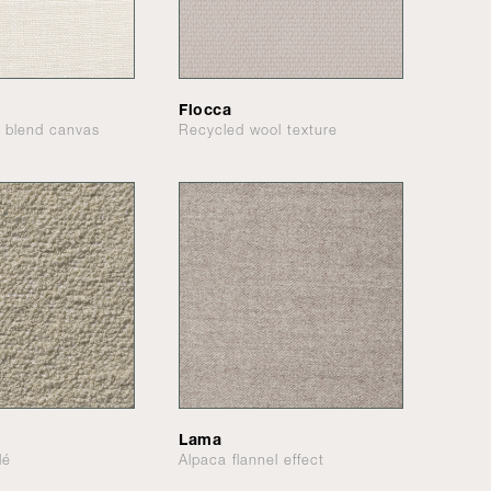
Flocca
n blend canvas
Recycled wool texture
Lama
lé
Alpaca flannel effect