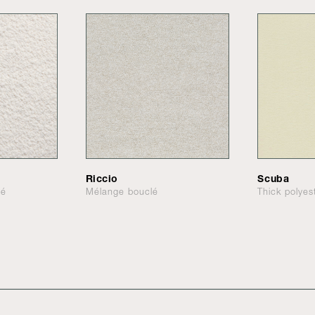
Riccio
Scuba
lé
Mélange bouclé
Thick polyes