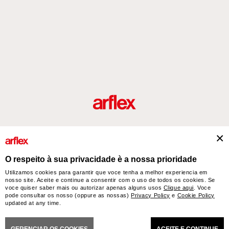
Produtos
Desenhador/Designer
italian design story
Contatos
O respeito à sua privacidade è a nossa prioridade
Utilizamos cookies para garantir que voce tenha a melhor experiencia em
nosso site. Aceite e continue a consentir com o uso de todos os cookies. Se
arflex – sevensalotti spa via Pizzo Scalino 1 20833 Giussano (Monza e Brianza) Italy
voce quiser saber mais ou autorizar apenas alguns usos
Clique aqui
. Voce
- Phone +39 0362 853043 - VAT IT 00703820969 – © arflex - sevensalotti spa 2026
pode consultar os nosso (oppure as nossas)
Privacy Policy
e
Cookie Policy
updated at any time.
All rights reserved
NERAL SALES CONDITIONS
ACCESSIBILITY STATEMENT
COOKIES
PRIVACY
CRED
GERENCIAR OS COOKIES
ACEITE E CONTINUE