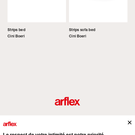
Strips bed
Strips sofa bed
Cini Boeri
Cini Boeri
Produits
Architectes
italian design story
Contacts
Le respect de votre intimité est notre priorité