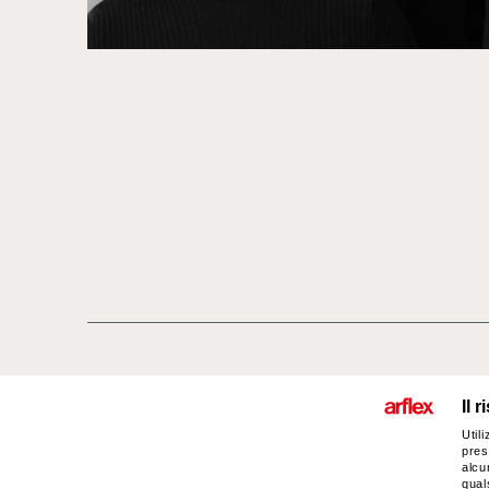
Prodotti
Designers
italian design stor
Il 
Util
pres
alcun
qual