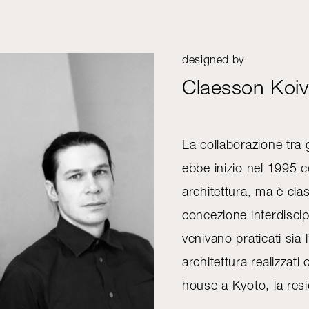
designed by
Claesson Koiv
La collaborazione tra
ebbe inizio nel 1995 c
architettura, ma è cla
concezione interdiscipl
venivano praticati sia l
architettura realizzat
house a Kyoto, la res
Berlino, Ingegerd Råma