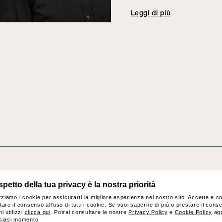
Leggi di più
Nordström, Sony Musi
Happy Cloud, Gucci a
Scandinavian Airlines
progetti includono Op
cocktail bar, oltre a ca
attraverso Arkitekthus
private negli Stati Uni
modelli disegnati da 
da aziende di livello i
Asplund, Boffi, Cappel
y
Contatti
Dune, E&Y, Fagerhult,
rispetto della tua privacy è la nostra priorità
izziamo i cookie per assicurarti la migliore esperienza nel nostro sito. Accetta e c
Iren Uffici, Italamp, 
tare il consenso all’uso di tutti i cookie. Se vuoi saperne di più o prestare il con
i utilizzi
clicca qui
. Potrai consultare le nostre
Privacy Policy
e
Cookie Policy
agg
Märta Måås-Fjetterstr
siasi momento.