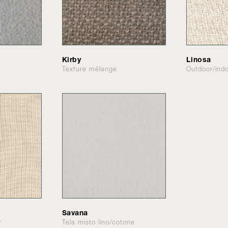
Kirby
Linosa
Texture mélange
Outdoor/ind
Savana
r
Tela misto lino/cotone