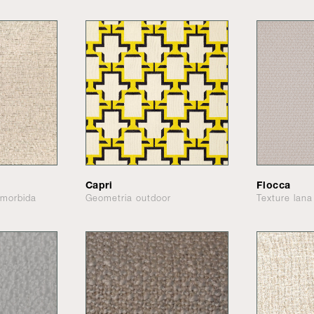
Capri
Flocca
 morbida
Geometria outdoor
Texture lana 