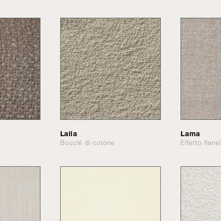
Laila
Lama
Bouclé di cotone
Effetto flane