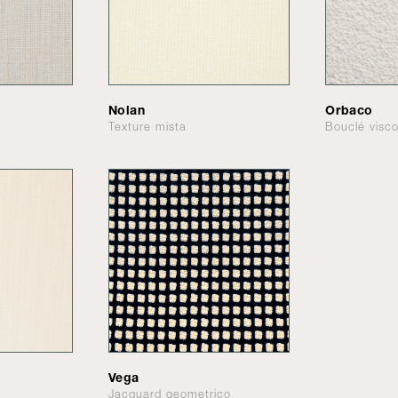
Nolan
Orbaco
Texture mista
Bouclé visc
Vega
Jacquard geometrico