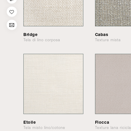
Bridge
Cabas
Tela di lino corposa
Texture mista
Etoile
Flocca
Tela misto lino/cotone
Texture lana ricicl