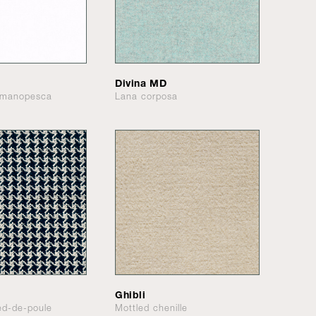
Divina MD
e manopesca
Lana corposa
Ghibli
ed-de-poule
Mottled chenille