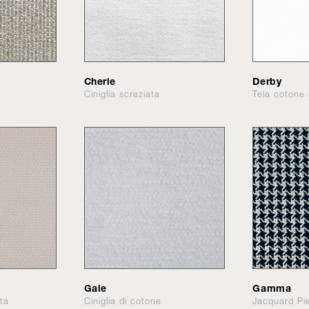
Cherie
Derby
Ciniglia screziata
Tela coton
Gale
Gamma
ata
Ciniglia di cotone
Jacquard Pi