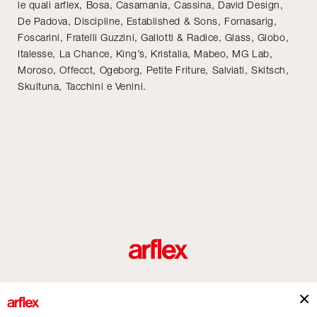
le quali arflex, Bosa, Casamania, Cassina, David Design,
De Padova, Discipline, Established & Sons, Fornasarig,
Foscarini, Fratelli Guzzini, Gallotti & Radice, Glass, Globo,
Italesse, La Chance, King’s, Kristalia, Mabeo, MG Lab,
Moroso, Offecct, Ogeborg, Petite Friture, Salviati, Skitsch,
Skultuna, Tacchini e Venini.
Prodotti
Designers
italian design story
Contatti