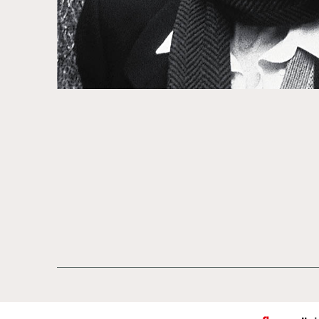
Prodotti
Designers
italian design stor