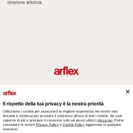
direzione artistica.
Prodotti
Designers
italian design story
Contatti
Il rispetto della tua privacy è la nostra priorità
Utilizziamo i cookie per assicurarti la migliore esperienza nel nostro sito.
Accetta e continua per prestare il consenso all’uso di tutti i cookie. Se vuoi
arflex – sevensalotti spa via Pizzo Scalino 1 20833 Giussano (Monza e Brianza) Italy
saperne di più o prestare il consenso solo ad alcuni utilizzi
clicca qui
. Potrai
- Phone +39 0362 853043 - VAT IT 00703820969 – © arflex - sevensalotti spa 2026
consultare le nostre
Privacy Policy
e
Cookie Policy
aggiornate in qualsiasi
momento.
Tutti i diritti riservati