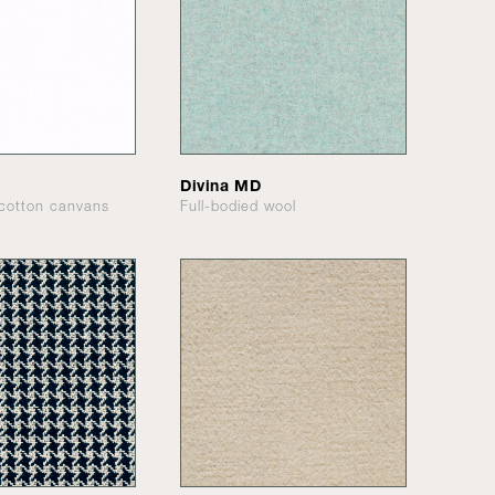
Divina MD
cotton canvans
Full-bodied wool