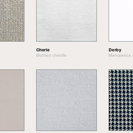
Cherie
Derby
Mottled chenille
Manopesca 