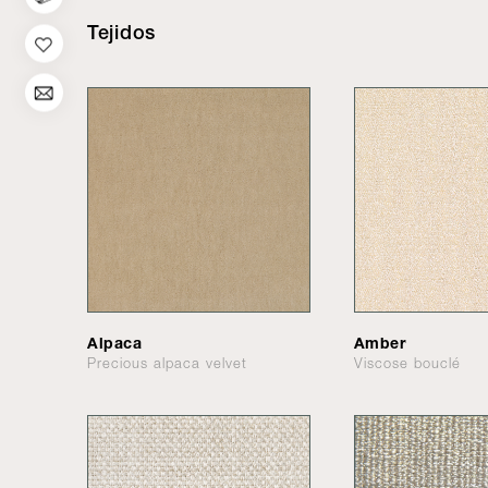
Tejidos
Alpaca
Amber
Precious alpaca velvet
Viscose bouclé