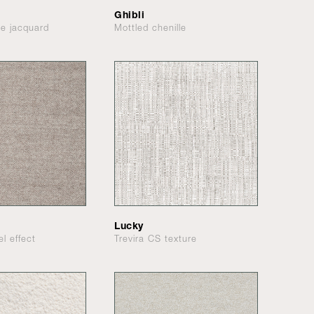
Ghibli
le jacquard
Mottled chenille
Lucky
el effect
Trevira CS texture