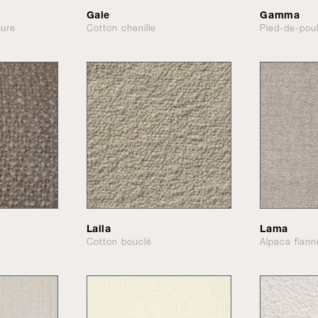
Gale
Gamma
ture
Cotton chenille
Pied-de-pou
Laila
Lama
Cotton bouclé
Alpaca flann