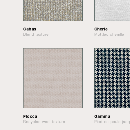
Cabas
Cherie
Blend texture
Mottled chenille
Flocca
Gamma
Recycled wool texture
Pied-de-poule jac