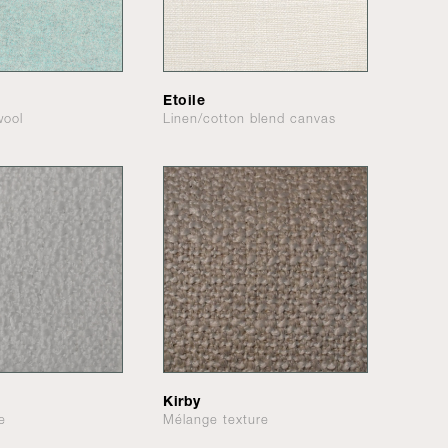
Etoile
wool
Linen/cotton blend canvas
Kirby
e
Mélange texture