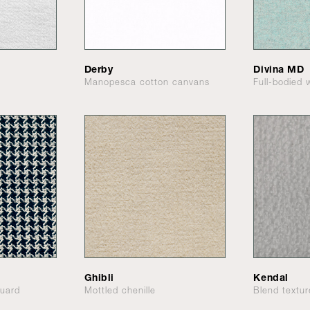
Derby
Divina MD
Manopesca cotton canvans
Full-bodied 
Ghibli
Kendal
quard
Mottled chenille
Blend textur