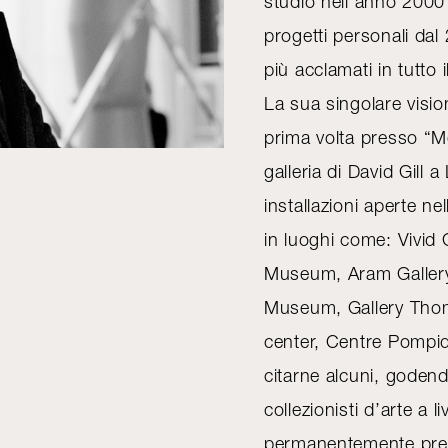
studio nell’anno 2000
progetti personali dal
più acclamati in tutto
La sua singolare visi
prima volta presso “M
galleria di David Gill 
installazioni aperte n
in luoghi come: Vivid
Museum, Aram Galler
Museum, Gallery Thom
center, Centre Pompido
citarne alcuni, godendo
collezionisti d’arte a l
permanentemente presen