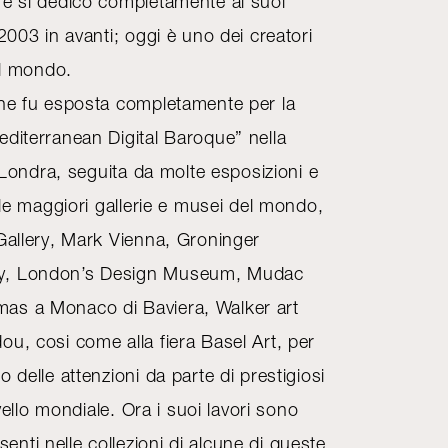
 e si dedicò completamente ai suoi
 2003 in avanti; oggi è uno dei creatori
 il mondo.
one fu esposta completamente per la
editerranean Digital Baroque” nella
a Londra, seguita da molte esposizioni e
elle maggiori gallerie e musei del mondo,
 Gallery, Mark Vienna, Groninger
y, London’s Design Museum, Mudac
as a Monaco di Baviera, Walker art
u, cosi come alla fiera Basel Art, per
 delle attenzioni da parte di prestigiosi
ivello mondiale. Ora i suoi lavori sono
ti nelle collezioni di alcune di queste