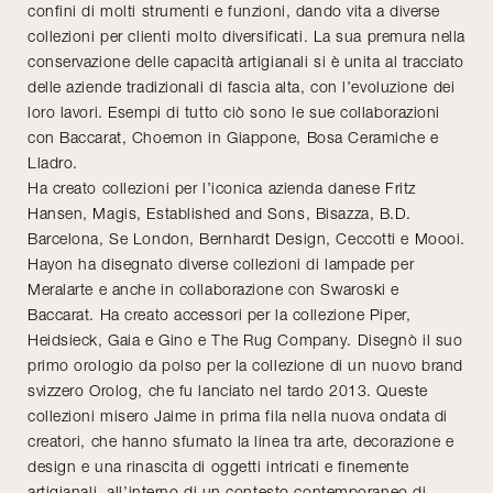
confini di molti strumenti e funzioni, dando vita a diverse
collezioni per clienti molto diversificati. La sua premura nella
conservazione delle capacità artigianali si è unita al tracciato
delle aziende tradizionali di fascia alta, con l’evoluzione dei
loro lavori. Esempi di tutto ciò sono le sue collaborazioni
con Baccarat, Choemon in Giappone, Bosa Ceramiche e
Lladro.
Ha creato collezioni per l’iconica azienda danese Fritz
Hansen, Magis, Established and Sons, Bisazza, B.D.
Barcelona, Se London, Bernhardt Design, Ceccotti e Moooi.
Hayon ha disegnato diverse collezioni di lampade per
Meralarte e anche in collaborazione con Swaroski e
Baccarat. Ha creato accessori per la collezione Piper,
Heidsieck, Gaia e Gino e The Rug Company. Disegnò il suo
primo orologio da polso per la collezione di un nuovo brand
svizzero Orolog, che fu lanciato nel tardo 2013. Queste
collezioni misero Jaime in prima fila nella nuova ondata di
creatori, che hanno sfumato la linea tra arte, decorazione e
design e una rinascita di oggetti intricati e finemente
artigianali, all’interno di un contesto contemporaneo di