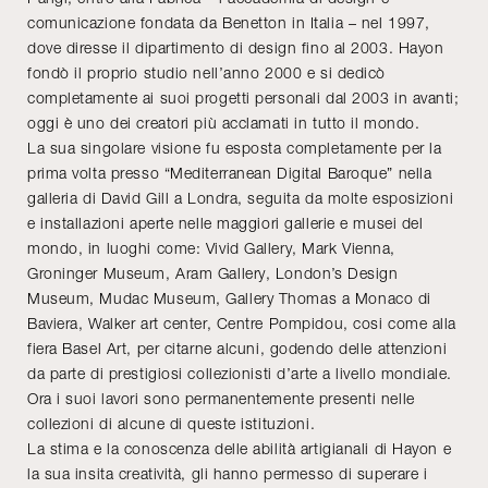
comunicazione fondata da Benetton in Italia – nel 1997,
dove diresse il dipartimento di design fino al 2003. Hayon
fondò il proprio studio nell’anno 2000 e si dedicò
completamente ai suoi progetti personali dal 2003 in avanti;
oggi è uno dei creatori più acclamati in tutto il mondo.
La sua singolare visione fu esposta completamente per la
prima volta presso “Mediterranean Digital Baroque” nella
galleria di David Gill a Londra, seguita da molte esposizioni
e installazioni aperte nelle maggiori gallerie e musei del
mondo, in luoghi come: Vivid Gallery, Mark Vienna,
Groninger Museum, Aram Gallery, London’s Design
Museum, Mudac Museum, Gallery Thomas a Monaco di
Baviera, Walker art center, Centre Pompidou, cosi come alla
fiera Basel Art, per citarne alcuni, godendo delle attenzioni
da parte di prestigiosi collezionisti d’arte a livello mondiale.
Ora i suoi lavori sono permanentemente presenti nelle
collezioni di alcune di queste istituzioni.
La stima e la conoscenza delle abilità artigianali di Hayon e
la sua insita creatività, gli hanno permesso di superare i