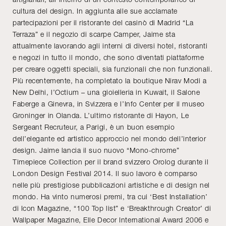
cultura del design. In aggiunta alle sue acclamate
partecipazioni per il ristorante del casinò di Madrid “La
Terraza” e il negozio di scarpe Camper, Jaime sta
attualmente lavorando agli interni di diversi hotel, ristoranti
e negozi in tutto il mondo, che sono diventati piattaforme
per creare oggetti speciali, sia funzionali che non funzionali.
Più recentemente, ha completato la boutique Nirav Modi a
New Delhi, l’Octium – una gioielleria in Kuwait, il Salone
Faberge a Ginevra, in Svizzera e l’Info Center per il museo
Groninger in Olanda. L’ultimo ristorante di Hayon, Le
Sergeant Recruteur, a Parigi, è un buon esempio
dell’elegante ed artistico approccio nel mondo dell’interior
design. Jaime lancia il suo nuovo “Mono-chrome”
Timepiece Collection per il brand svizzero Orolog durante il
London Design Festival 2014. Il suo lavoro è comparso
nelle più prestigiose pubblicazioni artistiche e di design nel
mondo. Ha vinto numerosi premi, tra cui ‘Best Installation’
di Icon Magazine, “100 Top list” e ‘Breakthrough Creator’ di
Wallpaper Magazine, Elle Decor International Award 2006 e