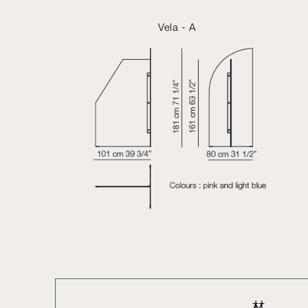
Vela - A
材