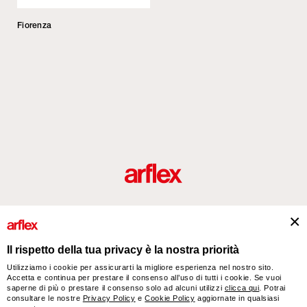
Fiorenza
Prodotti
Designers
italian design story
Contatti
Il rispetto della tua privacy è la nostra priorità
Utilizziamo i cookie per assicurarti la migliore esperienza nel nostro sito.
Accetta e continua per prestare il consenso all’uso di tutti i cookie. Se vuoi
arflex – sevensalotti spa via Pizzo Scalino 1 20833 Giussano (Monza e Brianza) Italy
saperne di più o prestare il consenso solo ad alcuni utilizzi
clicca qui
. Potrai
- Phone +39 0362 853043 - VAT IT 00703820969 – © arflex - sevensalotti spa 2026
consultare le nostre
Privacy Policy
e
Cookie Policy
aggiornate in qualsiasi