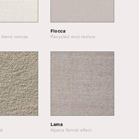
Flocca
n blend canvas
Recycled wool texture
Lama
lé
Alpaca flannel effect