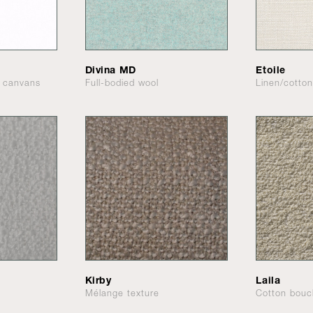
Divina MD
Etoile
 canvans
Full-bodied wool
Linen/cotto
Kirby
Laila
Mélange texture
Cotton bouc