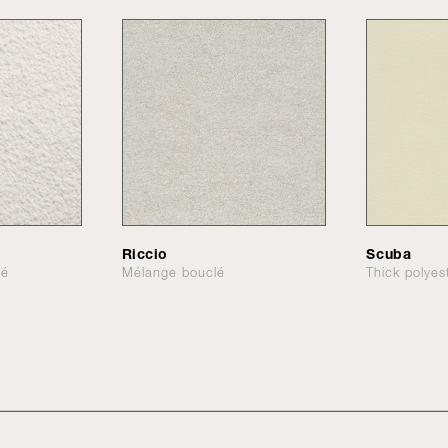
Riccio
Scuba
lé
Mélange bouclé
Thick polyes