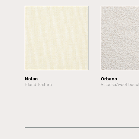
Nolan
Orbaco
Blend texture
Viscosa/wool bouc