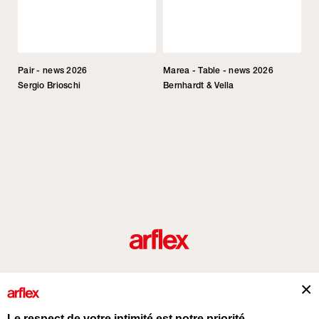
Pair - news 2026
Marea - Table - news 2026
Sergio Brioschi
Bernhardt & Vella
Produits
Architectes
italian design story
Contacts
Le respect de votre intimité est notre priorité