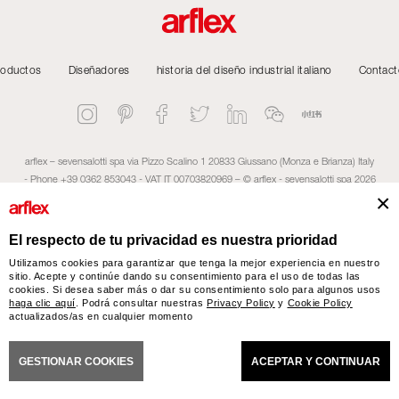
roductos
Diseñadores
historia del diseño industrial italiano
Contact
arflex – sevensalotti spa via Pizzo Scalino 1 20833 Giussano (Monza e Brianza) Italy
- Phone +39 0362 853043 - VAT IT 00703820969 – © arflex - sevensalotti spa 2026
Todos los derechos reservados
CIONES GENERALES DE VENTA
El respecto de tu privacidad es nuestra prioridad
ACCESSIBILITY STATEMENT
COOKIES
PRIVACY
C
Utilizamos cookies para garantizar que tenga la mejor experiencia en nuestro
sitio. Acepte y continúe dando su consentimiento para el uso de todas las
cookies. Si desea saber más o dar su consentimiento solo para algunos usos
haga clic aquí
. Podrá consultar nuestras
Privacy Policy
y
Cookie Policy
actualizados/as en cualquier momento
GESTIONAR COOKIES
ACEPTAR Y CONTINUAR