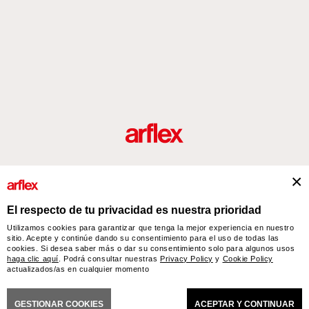
roductos
Diseñadores
historia del diseño industrial italiano
Contact
El respecto de tu privacidad es nuestra prioridad
Utilizamos cookies para garantizar que tenga la mejor experiencia en nuestro
sitio. Acepte y continúe dando su consentimiento para el uso de todas las
arflex – sevensalotti spa via Pizzo Scalino 1 20833 Giussano (Monza e Brianza) Italy
cookies. Si desea saber más o dar su consentimiento solo para algunos usos
- Phone +39 0362 853043 - VAT IT 00703820969 – © arflex - sevensalotti spa 2026
haga clic aquí
. Podrá consultar nuestras
Privacy Policy
y
Cookie Policy
Todos los derechos reservados
actualizados/as en cualquier momento
CIONES GENERALES DE VENTA
ACCESSIBILITY STATEMENT
COOKIES
PRIVACY
C
GESTIONAR COOKIES
ACEPTAR Y CONTINUAR