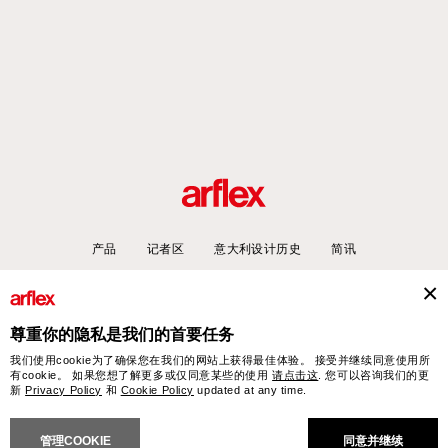
产品
记者区
意大利设计历史
简讯
尊重你的隐私是我们的首要任务
arflex – sevensalotti spa via Pizzo Scalino 1 20833 Giussano (Monza e Brianza) Italy
我们使用cookie为了确保您在我们的网站上获得最佳体验。 接受并继续同意使用所
- Phone +39 0362 853043 - VAT IT 00703820969 – © arflex - sevensalotti spa 2026
有cookie。 如果您想了解更多或仅同意某些的使用
请点击这
. 您可以咨询我们的更
保留所有权利
新
Privacy Policy
和
Cookie Policy
updated at any time.
NERAL SALES CONDITIONS
ACCESSIBILITY STATEMENT
COOKIES
PRIVACY
CRED
管理COOKIE
同意并继续