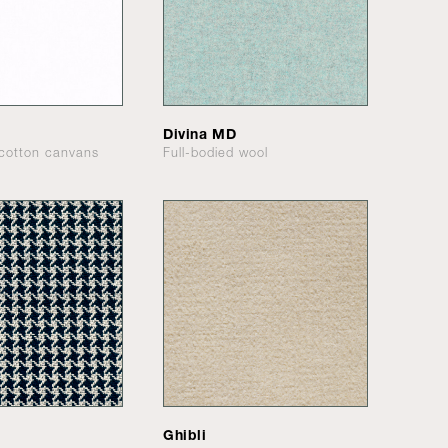
Divina MD
cotton canvans
Full-bodied wool
Ghibli