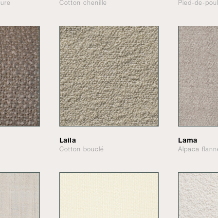
ture
Cotton chenille
Pied-de-pou
Laila
Lama
Cotton bouclé
Alpaca flann