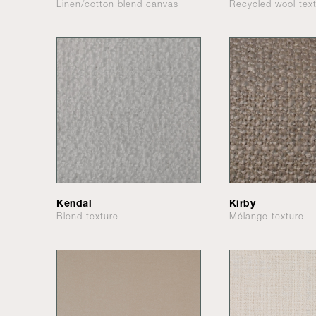
Linen/cotton blend canvas
Recycled wool tex
Kendal
Kirby
Blend texture
Mélange texture