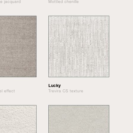
le jacquard
Mottled chenille
Lucky
el effect
Trevira CS texture