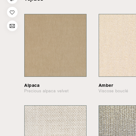
Alpaca
Amber
Precious alpaca velvet
Viscose bouclé