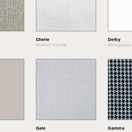
Cherie
Derby
Mottled chenille
Manopesca 
Gale
Gamma