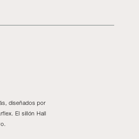
fás, diseñados por
lex. El sillón Hall
oro.