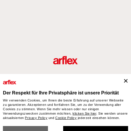
Produkte
Designer
italian design story
Kontakte
Der Respekt für Ihre Privatsphäre ist unsere Priorität
Wir verwenden Cookies, um Ihnen die beste Erfahrung auf unserer Webseite
zu garantieren. Akzeptieren und fortfahren Sie, um zu der Verwendung aller
arflex – sevensalotti spa via Pizzo Scalino 1 20833 Giussano (Monza e Brianza) Italy
Cookies zu stimmen. Wenn Sie mehr wissen oder nur einigen
- Phone +39 0362 853043 - VAT IT 00703820969 – © arflex - sevensalotti spa 2026
Verwendungszwecken zustimmen möchten,
klicken Sie hier
. Sie werden unsere
aktualisierten
Privacy Policy
und
Cookie Policy
jederzeit einsehen können.
All rights reserved