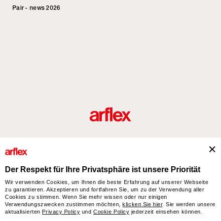
Pair - news 2026
Produkte
Designer
italian design story
Kontakte
Der Respekt für Ihre Privatsphäre ist unsere Priorität
Wir verwenden Cookies, um Ihnen die beste Erfahrung auf unserer Webseite
zu garantieren. Akzeptieren und fortfahren Sie, um zu der Verwendung aller
arflex – sevensalotti spa via Pizzo Scalino 1 20833 Giussano (Monza e Brianza) Italy
Cookies zu stimmen. Wenn Sie mehr wissen oder nur einigen
- Phone +39 0362 853043 - VAT IT 00703820969 – © arflex - sevensalotti spa 2026
Verwendungszwecken zustimmen möchten,
klicken Sie hier
. Sie werden unsere
All rights reserved
aktualisierten
Privacy Policy
und
Cookie Policy
jederzeit einsehen können.