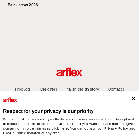
Pair - news 2026
Products
Designers
italian design story
Contacts
Respect for your privacy is our priority
We use cookies to ensure you the best experience on our website. Accept and
arflex – sevensalotti spa via Pizzo Scalino 1 20833 Giussano (Monza e Brianza) Italy
continue to consent to the use of all cookies. If you want to learn more or give
- Phone +39 0362 853043 - VAT IT 00703820969 – © arflex - sevensalotti spa 2026
consent only to certain uses
click here
. You can consult our
Privacy Policy
and
All rights reserved
Cookie Policy
updated at any time.