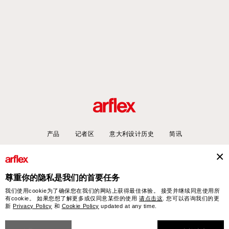
产品
记者区
意大利设计历史
简讯
尊重你的隐私是我们的首要任务
arflex – sevensalotti spa via Pizzo Scalino 1 20833 Giussano (Monza e Brianza) Italy
我们使用cookie为了确保您在我们的网站上获得最佳体验。 接受并继续同意使用所
- Phone +39 0362 853043 - VAT IT 00703820969 – © arflex - sevensalotti spa 2026
有cookie。 如果您想了解更多或仅同意某些的使用
请点击这
. 您可以咨询我们的更
新
Privacy Policy
和
Cookie Policy
updated at any time.
保留所有权利