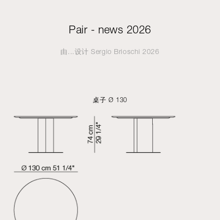
Pair - news 2026
由...设计
Sergio Brioschi
2026
桌子 Ø 130