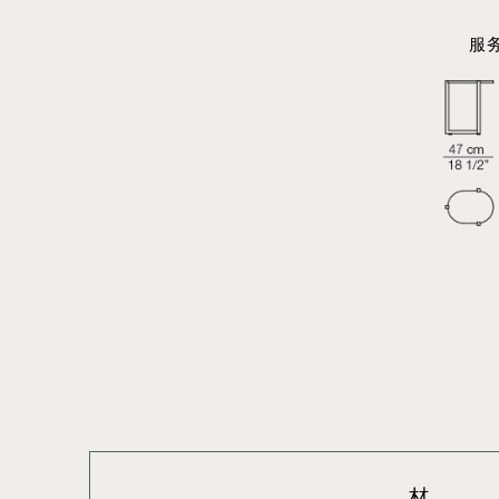
服务 
材