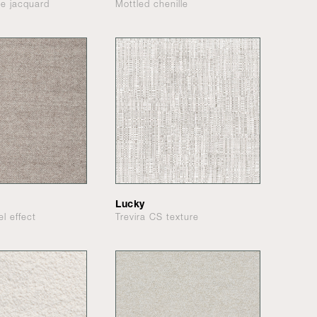
le jacquard
Mottled chenille
Lucky
el effect
Trevira CS texture