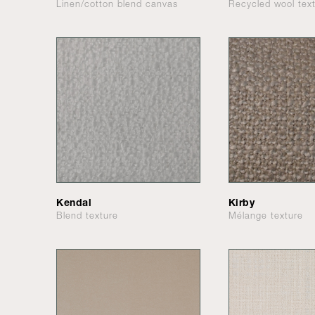
Linen/cotton blend canvas
Recycled wool tex
Kendal
Kirby
Blend texture
Mélange texture