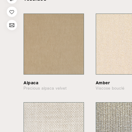
Alpaca
Amber
Precious alpaca velvet
Viscose bouclé