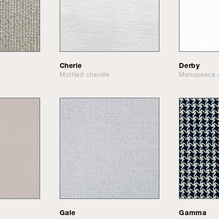
Cherie
Derby
Mottled chenille
Manopesca 
Gale
Gamma