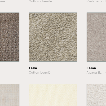
ture
Cotton chenille
Pied-de-pou
Laila
Lama
Cotton bouclé
Alpaca flann