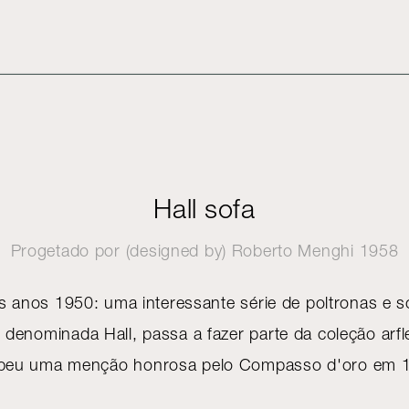
Hall sofa
Progetado por (designed by)
Roberto Menghi
1958
s anos 1950: uma interessante série de poltronas e 
denominada Hall, passa a fazer parte da coleção arfle
beu uma menção honrosa pelo Compasso d'oro em 