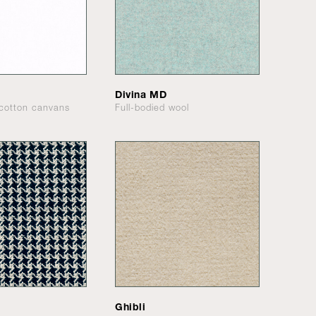
Divina MD
cotton canvans
Full-bodied wool
Ghibli