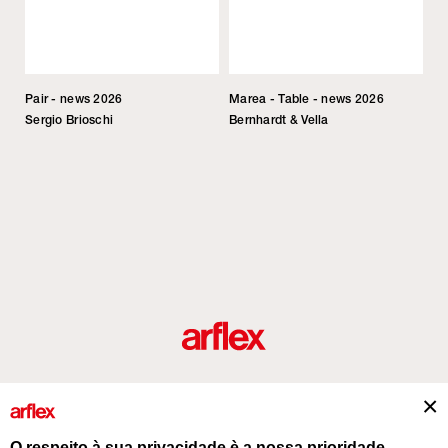
Pair - news 2026
Marea - Table - news 2026
Sergio Brioschi
Bernhardt & Vella
Produtos
Desenhador/Designer
italian design story
Contatos
O respeito à sua privacidade è a nossa prioridade