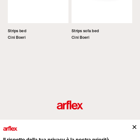
Strips bed
Strips sofa bed
Cini Boeri
Cini Boeri
Prodotti
Designers
italian design story
Contatti
Il rispetto della tua privacy è la nostra priorità