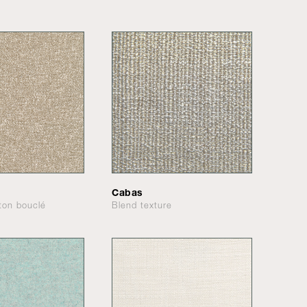
Cabas
tton bouclé
Blend texture