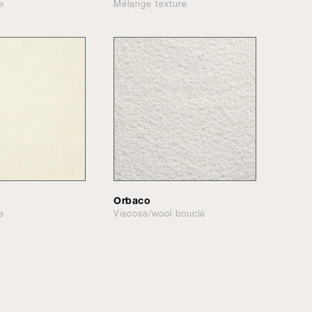
e
Mélange texture
Orbaco
e
Viscosa/wool bouclé