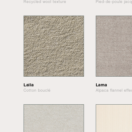
Recycled wool texture
Pied-de-poule jac
Laila
Lama
Cotton bouclé
Alpaca flannel effe