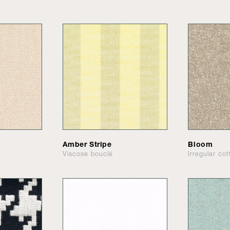
Amber Stripe
Bloom
Viscose bouclé
Irregular co