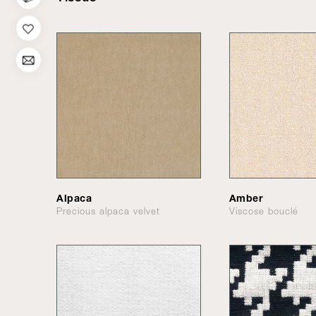
Alpaca
Amber
Precious alpaca velvet
Viscose bouclé