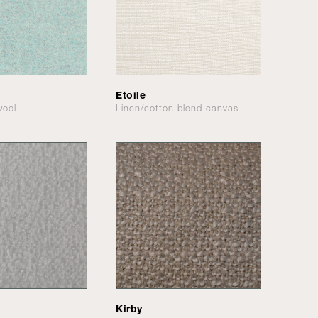
Etoile
wool
Linen/cotton blend canvas
Kirby