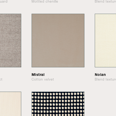
quard
Mottled chenille
Blend textur
Mistral
Nolan
ct
Cotton velvet
Blend textur