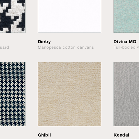
Derby
Divina MD
quard
Manopesca cotton canvans
Full-bodied 
Ghibli
Kendal