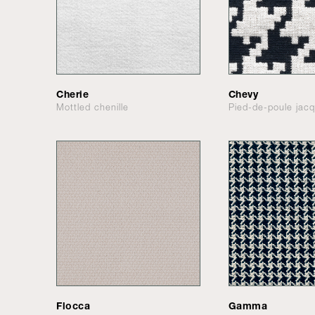
Cherie
Chevy
Mottled chenille
Pied-de-poule jac
Flocca
Gamma