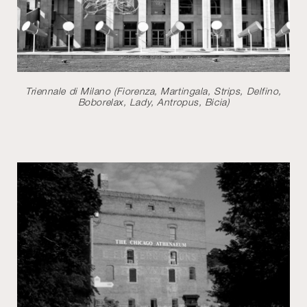
Triennale di Milano (Fiorenza, Martingala, Strips, Delfino,
Boborelax, Lady, Antropus, Bicia)