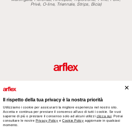
Privè, O-line, Triennale, Strips, Bicia)
Prodotti
Designers
italian design story
Contatti
Il rispetto della tua privacy è la nostra priorità
Utilizziamo i cookie per assicurarti la migliore esperienza nel nostro sito.
Accetta e continua per prestare il consenso all’uso di tutti i cookie. Se vuoi
arflex – sevensalotti spa via Pizzo Scalino 1 20833 Giussano (Monza e Brianza) Italy
saperne di più o prestare il consenso solo ad alcuni utilizzi
clicca qui
. Potrai
- Phone +39 0362 853043 - VAT IT 00703820969 – © arflex - sevensalotti spa 2026
consultare le nostre
Privacy Policy
e
Cookie Policy
aggiornate in qualsiasi
momento.
Tutti i diritti riservati