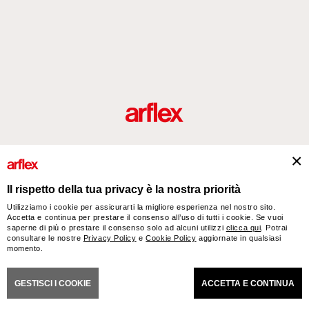
Prodotti
Designers
italian design story
Contatti
Il rispetto della tua privacy è la nostra priorità
Utilizziamo i cookie per assicurarti la migliore esperienza nel nostro sito.
Accetta e continua per prestare il consenso all’uso di tutti i cookie. Se vuoi
arflex – sevensalotti spa via Pizzo Scalino 1 20833 Giussano (Monza e Brianza) Italy
saperne di più o prestare il consenso solo ad alcuni utilizzi
clicca qui
. Potrai
- Phone +39 0362 853043 - VAT IT 00703820969 – © arflex - sevensalotti spa 2026
consultare le nostre
Privacy Policy
e
Cookie Policy
aggiornate in qualsiasi
momento.
Tutti i diritti riservati
ONI GENERALI DI VENDITA
DICHIARAZIONE DI ACCESSIBILITÀ
COOKIES
PRIVACY
GESTISCI I COOKIE
ACCETTA E CONTINUA