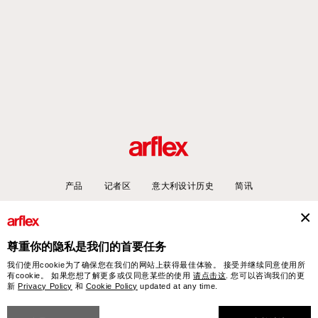
产品
记者区
意大利设计历史
简讯
尊重你的隐私是我们的首要任务
arflex – sevensalotti spa via Pizzo Scalino 1 20833 Giussano (Monza e Brianza) Italy
我们使用cookie为了确保您在我们的网站上获得最佳体验。 接受并继续同意使用所
- Phone +39 0362 853043 - VAT IT 00703820969 – © arflex - sevensalotti spa 2026
有cookie。 如果您想了解更多或仅同意某些的使用
请点击这
. 您可以咨询我们的更
新
Privacy Policy
和
Cookie Policy
updated at any time.
保留所有权利