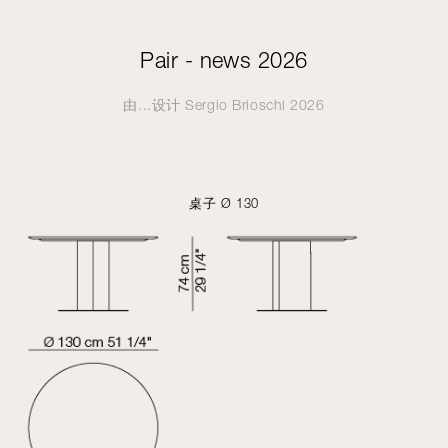
Pair - news 2026
由...设计
Sergio Brioschi
2026
桌子 Ø 130