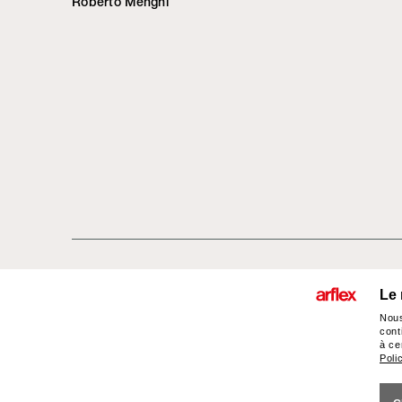
Roberto Menghi
Le 
Produits
Architectes
italian design st
Nous
cont
à ce
Poli
arflex – sevensalotti spa via Pizzo Scalino 1 20833 Giussano (Monza e 
0362 853043 - VAT IT 00703820969 – © arflex - sevensalotti spa 2026 A