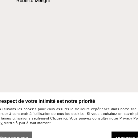
Roberto Menghi
respect de votre intimité est notre priorité
ory
Contacts
 utilisons les cookies pour vous assurer la meilleure expérience dans notre site
inuer à consentir à l'utilisation de tous les cookies. Si vous souhaitez en savoir 
rtaines utilisations seulement
Cliquer ici
. Vous pouvez consulter notre
Privacy Po
cy
Mettre à jour à tout moment.
Brianza) Italy - Phone +39
CONDITIONS GENERALES DE VENTE
AC
ll rights reserved