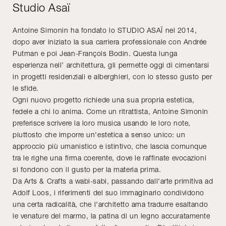
Studio Asaï
Antoine Simonin ha fondato lo STUDIO ASAÏ nel 2014,
dopo aver iniziato la sua carriera professionale con Andrée
Putman e poi Jean-François Bodin. Questa lunga
esperienza nell’ architettura, gli permette oggi di cimentarsi
in progetti residenziali e alberghieri, con lo stesso gusto per
le sfide.
Ogni nuovo progetto richiede una sua propria estetica,
fedele a chi lo anima. Come un ritrattista, Antoine Simonin
preferisce scrivere la loro musica usando le loro note,
piuttosto che imporre un'estetica a senso unico: un
approccio più umanistico e istintivo, che lascia comunque
tra le righe una firma coerente, dove le raffinate evocazioni
si fondono con il gusto per la materia prima.
Da Arts & Crafts a wabi-sabi, passando dall'arte primitiva ad
Adolf Loos, i riferimenti del suo immaginario condividono
una certa radicalità, che l'architetto ama tradurre esaltando
le venature del marmo, la patina di un legno accuratamente