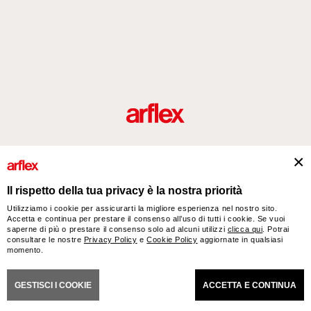
Prodotti
Designers
italian design story
Contatti
Il rispetto della tua privacy è la nostra priorità
Utilizziamo i cookie per assicurarti la migliore esperienza nel nostro sito.
Accetta e continua per prestare il consenso all’uso di tutti i cookie. Se vuoi
arflex – sevensalotti spa via Pizzo Scalino 1 20833 Giussano (Monza e Brianza) Italy
saperne di più o prestare il consenso solo ad alcuni utilizzi
clicca qui
. Potrai
- Phone +39 0362 853043 - VAT IT 00703820969 – © arflex - sevensalotti spa 2026
consultare le nostre
Privacy Policy
e
Cookie Policy
aggiornate in qualsiasi
momento.
Tutti i diritti riservati
ONI GENERALI DI VENDITA
DICHIARAZIONE DI ACCESSIBILITÀ
COOKIES
PRIVACY
GESTISCI I COOKIE
ACCETTA E CONTINUA