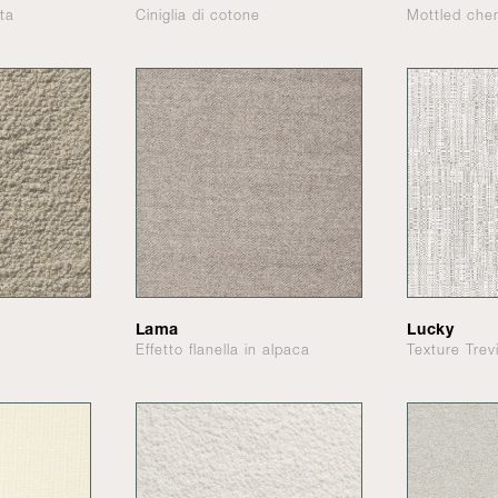
ata
Ciniglia di cotone
Mottled chen
Lama
Lucky
Effetto flanella in alpaca
Texture Trev