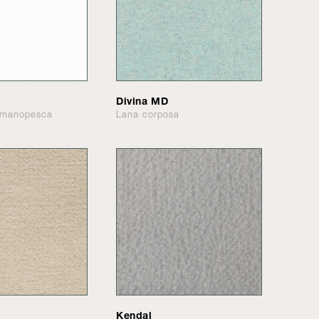
Divina MD
e manopesca
Lana corposa
Kendal