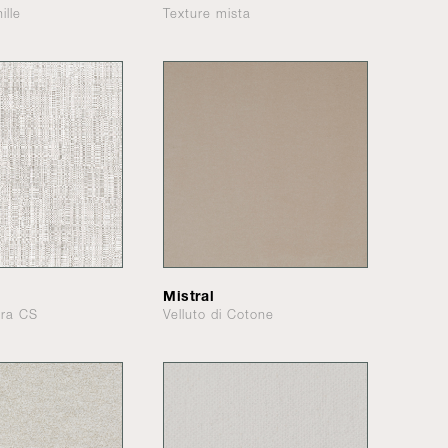
ille
Texture mista
Mistral
ira CS
Velluto di Cotone