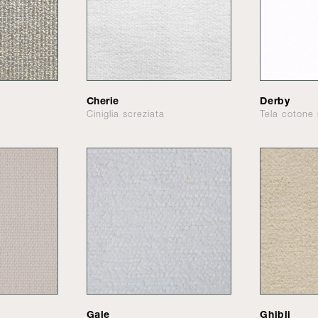
Cherie
Derby
Ciniglia screziata
Tela coton
Gale
Ghibli