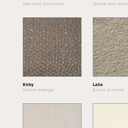
Tela misto lino/cotone
Texture lana ricicl
Kirby
Laila
Texture mélange
Bouclé di cotone