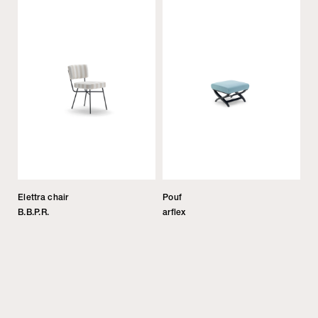
Elettra chair
Pouf
B.B.P.R.
arflex