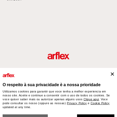
Produtos
Desenhador/Designer
italian design story
Contatos
O respeito à sua privacidade è a nossa prioridade
Utilizamos cookies para garantir que voce tenha a melhor experiencia em
nosso site. Aceite e continue a consentir com o uso de todos os cookies. Se
arflex – sevensalotti spa via Pizzo Scalino 1 20833 Giussano (Monza e Brianza) Italy
voce quiser saber mais ou autorizar apenas alguns usos
Clique aqui
. Voce
- Phone +39 0362 853043 - VAT IT 00703820969 – © arflex - sevensalotti spa 2026
pode consultar os nosso (oppure as nossas)
Privacy Policy
e
Cookie Policy
updated at any time.
All rights reserved