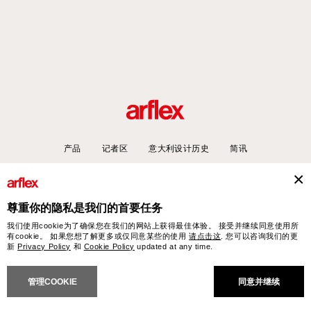
产品
记者区
意大利设计历史
简讯
尊重你的隐私是我们的首要任务
arflex – sevensalotti spa via Pizzo Scalino 1 20833 Giussano (Monza e Brianza) Italy
我们使用cookie为了确保您在我们的网站上获得最佳体验。 接受并继续同意使用所
- Phone +39 0362 853043 - VAT IT 00703820969 – © arflex - sevensalotti spa 2026
有cookie。 如果您想了解更多或仅同意某些的使用
请点击这
. 您可以咨询我们的更
保留所有权利
新
Privacy Policy
和
Cookie Policy
updated at any time.
NERAL SALES CONDITIONS
ACCESSIBILITY STATEMENT
COOKIES
PRIVACY
CRED
管理COOKIE
同意并继续