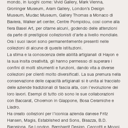
mondo, in luoghi come: Vivid Gallery, Mark Vienna,
Groninger Museum, Aram Gallery, London’s Design
Museum, Mudac Museum, Gallery Thomas a Monaco di
Baviera, Walker art center, Centre Pompidou, cosi come alla
fiera Basel Art, per citarne alcuni, godendo delle attenzioni
da parte di prestigiosi collezionisti d’arte a livello mondiale.
Ora i suoi lavori sono permanentemente presenti nelle
collezioni di alcune di queste istituzioni.
La stima e la conoscenza delle abilità artigianali di Hayon e
la sua insita creatività, gli hanno permesso di superare i
confini di molti strumenti e funzioni, dando vita a diverse
collezioni per clienti molto diversificati. La sua premura nella
conservazione delle capacità artigianali si è unita al tracciato
delle aziende tradizionali di fascia alta, con l’evoluzione dei
loro lavori. Esempi di tutto ciò sono le sue collaborazioni
con Baccarat, Choemon in Giappone, Bosa Ceramiche e
Lladro.
Ha creato collezioni per l’iconica azienda danese Fritz
Hansen, Magis, Established and Sons, Bisazza, B.D.
Barcelona, Se London, Bernhardt Design, Ceccotti e Moooi.